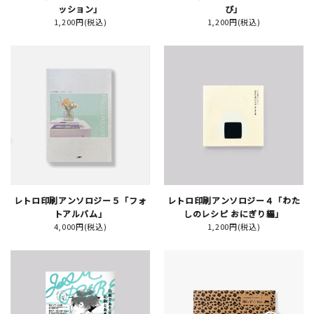
ッション」
び」
1,200円(税込)
1,200円(税込)
イベント
印刷見本
シルクスクリーン
無地素材
紙
はんこ
レトロ印刷アンソロジー５「フォ
レトロ印刷アンソロジー４「わた
トアルバム」
しのレシピ おにぎり編」
4,000円(税込)
1,200円(税込)
雑貨
本
文房具