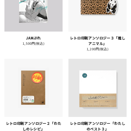
JAMグッズ
台湾グッズ
在庫限り
JAMぷれ
レトロ印刷アンソロジー３「推し
1,500円(税込)
アニマル」
1,200円(税込)
おすすめ特集
読みもの
イベント・ワークショップ
ギャラリー
おしらせ
レトロ印刷アンソロジー２「わた
レトロ印刷アンソロジー「わたし
しのレシピ」
のベスト３」