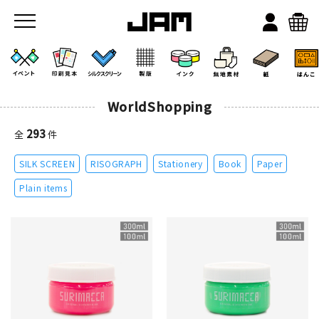
WorldShopping
293
全
件
SILK SCREEN
RISOGRAPH
Stationery
Book
Paper
JAMのこと
Plain items
お店/ワークスペース