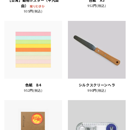
【台湾】動物ポスター（平凡自
色紙 A3
由）
952円(税込)
935円(税込)
新規会員登録
ログイン
マイアカウント
カートを見る
お買い物ガイド
色紙 B4
シルクスクリーンヘラ
952円(税込)
990円(税込)
よくある質問
お問い合わせ