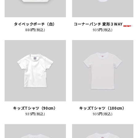
イベント
タイベックポーチ（白）
コーナーパンチ 変形３WAY
印刷見本
880円(税込)
935円(税込)
シルクスクリーン
無地素材
紙
はんこ
雑貨
キッズTシャツ（90cm）
キッズTシャツ（100cm）
935円(税込)
935円(税込)
本
文房具