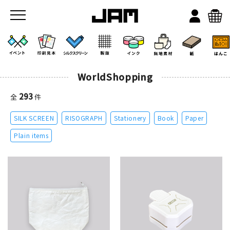
WorldShopping
293
全
件
SILK SCREEN
RISOGRAPH
Stationery
Book
Paper
JAMのこと
Plain items
お店/ワークスペース