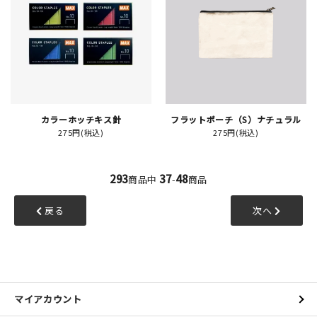
カラーホッチキス針
フラットポーチ（S）ナチュラル
275円(税込)
275円(税込)
293
37
48
商品中
-
商品
戻る
次へ
マイアカウント