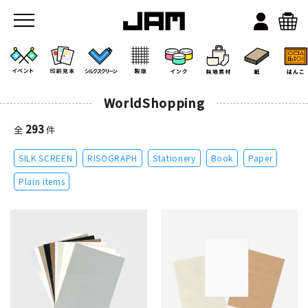
WorldShopping
293
全
件
SILK SCREEN
RISOGRAPH
Stationery
Book
Paper
JAMのこと
Plain items
お店/ワークスペース