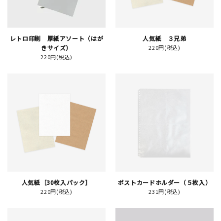
イベント
レトロ印刷 厚紙アソート（はが
人気紙 ３兄弟
印刷見本
きサイズ）
220円(税込)
220円(税込)
シルクスクリーン
無地素材
紙
はんこ
雑貨
人気紙［30枚入パック］
ポストカードホルダー（５枚入）
本
220円(税込)
231円(税込)
文房具