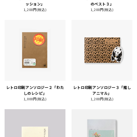
ッション」
のベスト３」
1,200円(税込)
1,200円(税込)
イベント
印刷見本
シルクスクリーン
無地素材
紙
はんこ
レトロ印刷アンソロジー２「わた
レトロ印刷アンソロジー３「推し
しのレシピ」
アニマル」
1,000円(税込)
1,200円(税込)
雑貨
本
文房具