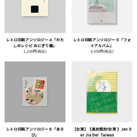
JAMグッズ
台湾グッズ
在庫限り
レトロ印刷アンソロジー４「わた
レトロ印刷アンソロジー５「フォ
しのレシピ おにぎり編」
トアルバム」
1,200円(税込)
4,000円(税込)
おすすめ特集
読みもの
イベント・ワークショップ
ギャラリー
おしらせ
レトロ印刷アンソロジー６「あそ
【台湾】《真的假的!台湾 》Jen D
び」
er Jia Der Taiwan