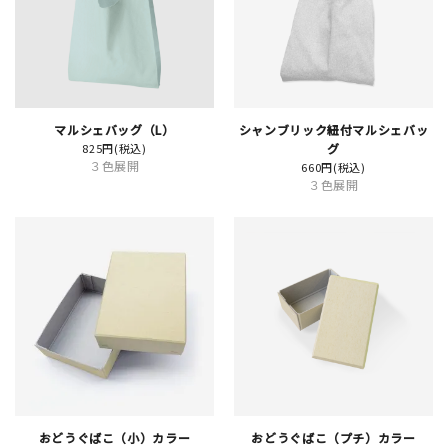
JAMグッズ
台湾グッズ
在庫限り
マルシェバッグ（L）
シャンブリック紐付マルシェバッ
825円(税込)
グ
３色展開
660円(税込)
３色展開
おすすめ特集
読みもの
イベント・ワークショップ
ギャラリー
おしらせ
おどうぐばこ（小）カラー
おどうぐばこ（プチ）カラー