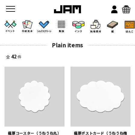
Plain items
42
全
件
JAMのこと
お店/ワークスペース
極厚コースター（うねうね丸）
極厚ポストカード（うねうね楕