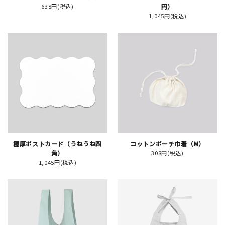
638円(税込)
円）
1,045円(税込)
イベント
印刷見本
シルクスクリーン
無地素材
紙
はんこ
極厚ポストカード（うねうね四
コットンポーチ巾着（M）
角）
308円(税込)
1,045円(税込)
雑貨
本
文房具