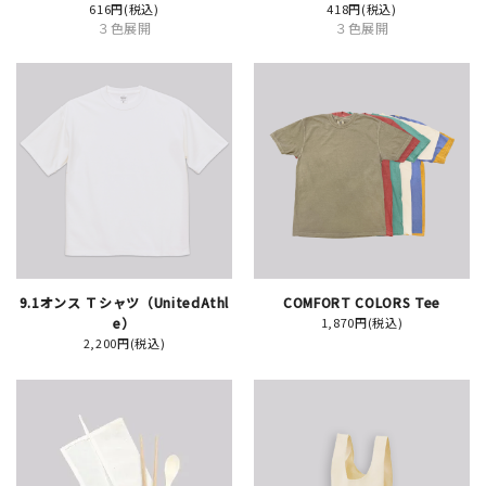
616円(税込)
418円(税込)
３色展開
３色展開
新規会員登録
ログイン
マイアカウント
カートを見る
お買い物ガイド
9.1オンス Ｔシャツ（UnitedAthl
COMFORT COLORS Tee
e）
1,870円(税込)
2,200円(税込)
よくある質問
お問い合わせ