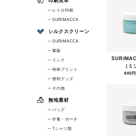
印刷見本
レトロ印刷
SURIMACCA
シルクスクリーン
SURIMACCA
製版
SURIMA
インク
（ミ
特殊プリント
880円
便利グッズ
その他
無地素材
バッグ
巾着・ポーチ
Tシャツ類