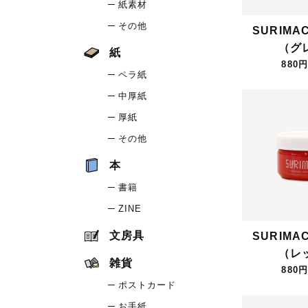
紙素材
その他
SURIMA
（グ
紙
880円
ペラ紙
中厚紙
厚紙
その他
本
書籍
ZINE
文房具
SURIMA
（レ
雑貨
880円
ポストカード
お手紙