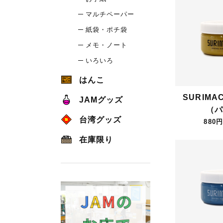
マルチペーパー
紙袋・ポチ袋
メモ・ノート
いろいろ
はんこ
SURIMA
JAMグッズ
（パ
台湾グッズ
880円
在庫限り