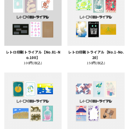
JAMグッズ
台湾グッズ
在庫限り
レトロ印刷トライアル【No.81-N
レトロ印刷トライアル［No.1-No.
o.100】
20］
100円(税込)
150円(税込)
おすすめ特集
読みもの
イベント・ワークショップ
ギャラリー
おしらせ