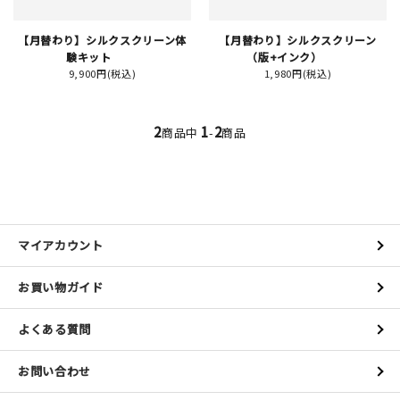
【月替わり】シルクスクリーン体
【月替わり】シルクスクリーン
イベント
験キット
（版+インク）
9,900円(税込)
1,980円(税込)
印刷見本
シルクスクリーン
2
1
2
商品中
-
商品
無地素材
紙
マイアカウント
はんこ
お買い物ガイド
雑貨
よくある質問
本
お問い合わせ
文房具