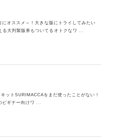
方にオススメ～！大きな版にトライしてみたい
える大判製版券もついてるオトクなワ ...
ーンキットSURIMACCAをまだ使ったことがない！
ギナー向けワ ...