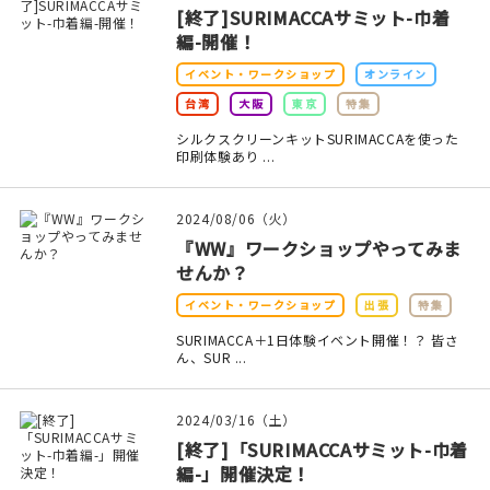
マイアカウント
[終了]SURIMACCAサミット-巾着
編-開催！
カートを見る
イベント・ワークショップ
オンライン
お買い物ガイド
台湾
大阪
東京
特集
シルクスクリーンキットSURIMACCAを使った
よくある質問
印刷体験あり ...
お問い合わせ
2024/08/06（火）
『WW』ワークショップやってみま
せんか？
イベント・ワークショップ
出張
特集
SURIMACCA＋1日体験イベント開催！？ 皆さ
ん、SUR ...
2024/03/16（土）
[終了]「SURIMACCAサミット-巾着
編-」開催決定！