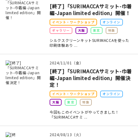
[終了]「SURIMACCAサミット-巾着
在庫限り
編-Japan limited edition」開催！
イベント・ワークショップ
オンライン
ギャラリー
大阪
東京
特集
シルクスクリーンキットSURIMACCAを使った
印刷体験あり ...
おすすめ特集
読みもの
2024/11/01（金）
[終了]「SURIMACCAサミット-巾着
イベント・ワークショップ
編-Japan limited edition」開催決
定！
ギャラリー
イベント・ワークショップ
オンライン
大阪
東京
特集
おしらせ
今回もこのイベントがやってきました！
「SURIMACCAサミ ...
2024/08/13（火）