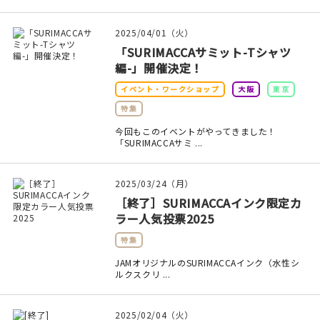
印刷見本
2025/04/01（火）
シルクスクリーン
「SURIMACCAサミット-Tシャツ
編-」開催決定！
無地素材
イベント・ワークショップ
大阪
東京
紙
特集
今回もこのイベントがやってきました！
本
「SURIMACCAサミ ...
文房具
2025/03/24（月）
［終了］SURIMACCAインク限定カ
雑貨
ラー人気投票2025
特集
はんこ
JAMオリジナルのSURIMACCAインク（水性シ
ルクスクリ ...
JAMグッズ
台湾グッズ
2025/02/04（火）