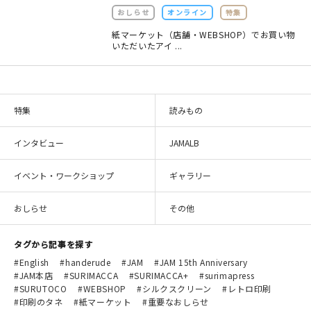
おしらせ
オンライン
特集
在庫限り
紙マーケット（店舗・WEBSHOP）でお買い物
いただいたアイ ...
おすすめ特集
特集
読みもの
読みもの
インタビュー
JAMALB
イベント・ワークショップ
イベント・ワークショップ
ギャラリー
ギャラリー
おしらせ
その他
おしらせ
タグから記事を探す
English
handerude
JAM
JAM 15th Anniversary
JAM本店
SURIMACCA
SURIMACCA+
surimapress
SURUTOCO
WEBSHOP
シルクスクリーン
レトロ印刷
印刷のタネ
紙マーケット
重要なおしらせ