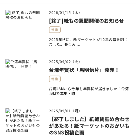
印刷見本
2026/01/15（木）
シルクスクリーン
[終了]紙もの週間開催のお知らせ
特集
無地素材
2025年秋に、紙マーケットが10年の幕を閉じ
ました。長くみ ...
紙
本
2025/09/02（火）
台湾年賀状「馬明信片」発売！
文房具
特集
台湾JAMから今年も年賀状が届きました！台湾
雑貨
JAMで募集・印 ...
はんこ
2025/09/01（月）
JAMグッズ
【終了しました】紙雑貨詰め合わせ
があたる！紙マーケットのおかいも
のSNS投稿企画
台湾グッズ