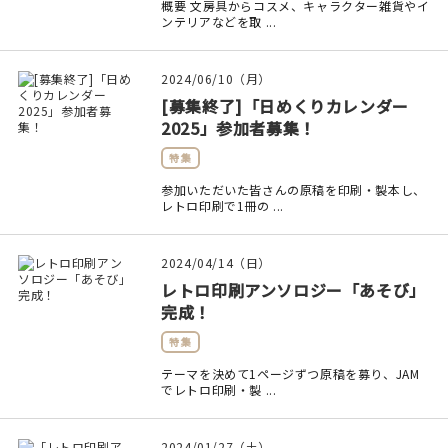
概要 文房具からコスメ、キャラクター雑貨やイ
ンテリアなどを取 ...
在庫限り
2024/06/10（月）
[募集終了]「日めくりカレンダー
2025」参加者募集！
おすすめ特集
特集
参加いただいた皆さんの原稿を印刷・製本し、
読みもの
レトロ印刷で1冊の ...
イベント・ワークショップ
2024/04/14（日）
レトロ印刷アンソロジー「あそび」
ギャラリー
完成！
おしらせ
特集
テーマを決めて1ページずつ原稿を募り、JAM
でレトロ印刷・製 ...
2024/01/27（土）