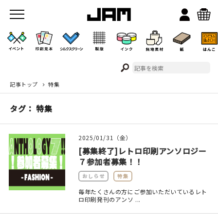
記事トップ
特集
JAMのこと
タグ： 特集
お店/ワークスペース
2025/01/31（金）
[募集終了]レトロ印刷アンソロジー
７参加者募集！！
おしらせ
特集
毎年たくさんの方にご参加いただいているレト
ロ印刷発刊のアンソ ...
イベント