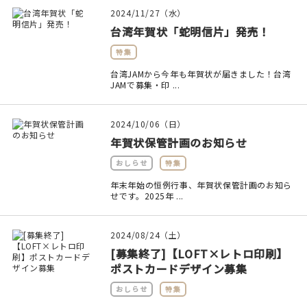
印刷見本
2024/11/27（水）
台湾年賀状「蛇明信片」発売！
シルクスクリーン
特集
無地素材
台湾JAMから今年も年賀状が届きました！台湾
JAMで募集・印 ...
紙
2024/10/06（日）
本
年賀状保管計画のお知らせ
おしらせ
特集
文房具
年末年始の恒例行事、年賀状保管計画のお知ら
せです。2025年 ...
雑貨
はんこ
2024/08/24（土）
[募集終了]【LOFT×レトロ印刷】
JAMグッズ
ポストカードデザイン募集
おしらせ
特集
台湾グッズ