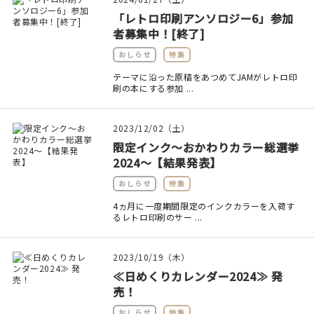
マイアカウント
「レトロ印刷アンソロジー6」参加
者募集中！[終了]
カートを見る
おしらせ
特集
お買い物ガイド
テーマに沿った原稿をあつめてJAMがレトロ印
刷の本にする参加 ...
よくある質問
2023/12/02（土）
お問い合わせ
限定インク～おかわりカラー総選挙
2024～【結果発表】
おしらせ
特集
4ヵ月に一度期間限定のインクカラーを入荷す
るレトロ印刷のサー ...
2023/10/19（木）
≪日めくりカレンダー2024≫ 発
売！
おしらせ
特集