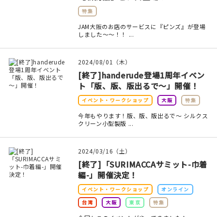
特集
在庫限り
JAM大阪のお店のサービスに『ピンズ』が登場
しました～～！！ ...
2024/08/01（木）
おすすめ特集
[終了]handerude登場1周年イベン
ト「版、版、版出るで～」開催！
読みもの
イベント・ワークショップ
大阪
特集
今年もやります！版、版、版出るで～ シルクス
イベント・ワークショップ
クリーン小型製版 ...
ギャラリー
2024/03/16（土）
おしらせ
[終了]「SURIMACCAサミット-巾着
編-」開催決定！
イベント・ワークショップ
オンライン
台湾
大阪
東京
特集