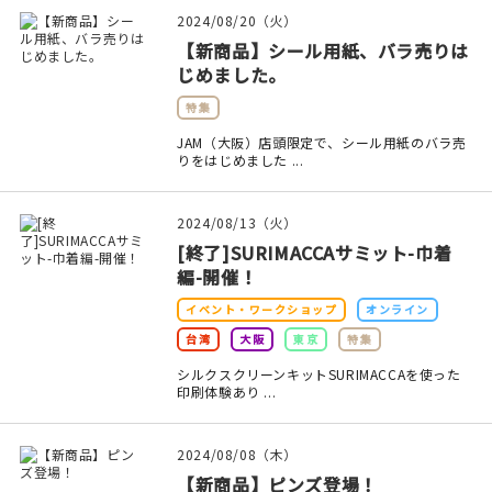
印刷見本
2024/08/20（火）
【新商品】シール用紙、バラ売りは
シルクスクリーン
じめました。
特集
無地素材
JAM（大阪）店頭限定で、シール用紙のバラ売
りをはじめました ...
紙
本
2024/08/13（火）
[終了]SURIMACCAサミット-巾着
文房具
編-開催！
イベント・ワークショップ
オンライン
雑貨
台湾
大阪
東京
特集
はんこ
シルクスクリーンキットSURIMACCAを使った
印刷体験あり ...
JAMグッズ
2024/08/08（木）
台湾グッズ
【新商品】ピンズ登場！