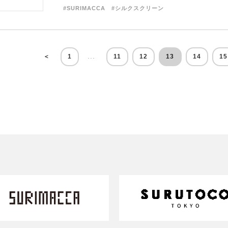
#SURIMACCA
#シルクスクリーン
...
＜
1
11
12
13
14
15