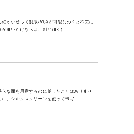
の細かい絵って製版/印刷が可能なの？と不安に
細いだけならば、割と細く(i ...
平らな面を用意するのに越したことはありませ
に、シルクスクリーンを使って転写 ...