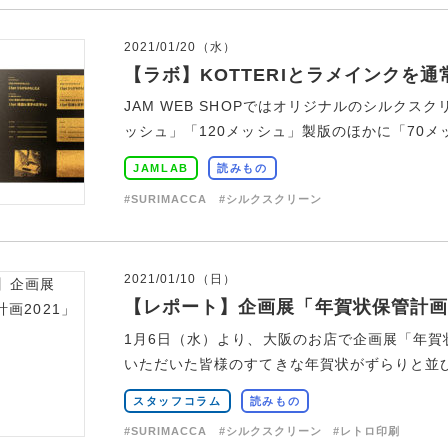
2021/01/20（水）
【ラボ】KOTTERIとラメインクを
JAM WEB SHOPではオリジナルのシルク
ッシュ」「120メッシュ」製版のほかに「70メッ
JAMLAB
読みもの
#SURIMACCA
#シルクスクリーン
2021/01/10（日）
【レポート】企画展「年賀状保管計画2
1月6日（水）より、大阪のお店で企画展「年賀状
いただいた皆様のすてきな年賀状がずらりと並びま
スタッフコラム
読みもの
#SURIMACCA
#シルクスクリーン
#レトロ印刷