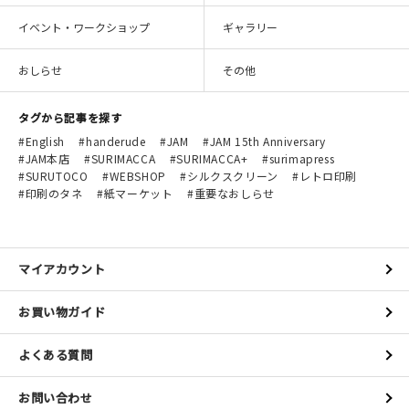
マイアカウント
イベント・ワークショップ
ギャラリー
カートを見る
おしらせ
その他
お買い物ガイド
タグから記事を探す
よくある質問
English
handerude
JAM
JAM 15th Anniversary
JAM本店
SURIMACCA
SURIMACCA+
surimapress
お問い合わせ
SURUTOCO
WEBSHOP
シルクスクリーン
レトロ印刷
印刷のタネ
紙マーケット
重要なおしらせ
マイアカウント
お買い物ガイド
よくある質問
お問い合わせ