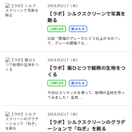
印刷見本
2016/03/17（木）
【ラボ】シルクスクリーンで写真を
シルクスクリーン
刷る
JAMLAB
読みもの
無地素材
以前「原稿がグレーだとどう仕上がるの？」
で、グレーの原稿でも ...
紙
本
2016/03/17（木）
【ラボ】版ひとつで総柄の生地をつ
文房具
くる
JAMLAB
読みもの
雑貨
今日はスリマッカを使って、総柄の生地を作っ
てみました！ 生地 ...
はんこ
2016/03/17（木）
JAMグッズ
【ラボ】シルクスクリーンのグラデ
ーションで「ねぎ」を刷る
台湾グッズ