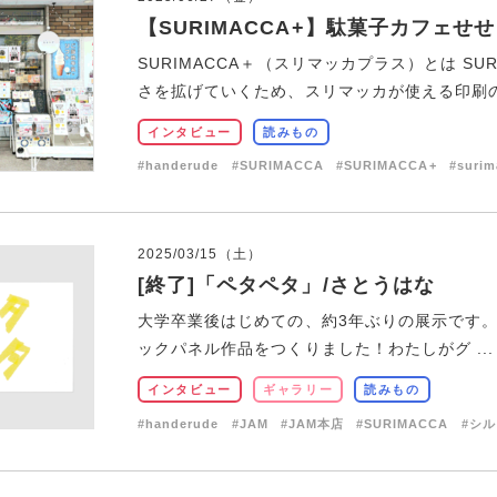
【SURIMACCA+】駄菓子カフェせ
SURIMACCA＋（スリマッカプラス）とは S
さを拡げていくため、スリマッカが使える印刷の遊
インタビュー
読みもの
#handerude
#SURIMACCA
#SURIMACCA+
#surim
2025/03/15（土）
[終了]「ペタペタ」/さとうはな
大学卒業後はじめての、約3年ぶりの展示です。だい
ックパネル作品をつくりました！わたしがグ ...
インタビュー
ギャラリー
読みもの
#handerude
#JAM
#JAM本店
#SURIMACCA
#シ