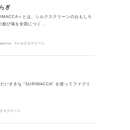
せらぎ
URIMACCA＋とは、シルクスクリーンのおもしろ
び場を全国につく ...
apress
#シルクスクリーン
すきな “SURIMACCA” を使ってファブリ
ルクスクリーン