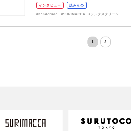
インタビュー
読みもの
#handerude
#SURIMACCA
#シルクスクリーン
1
2