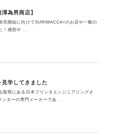
【殿澤為男商店】
発売開始に向けてSURIMACCA+のお店や一般の
！感想や ...
場を見学してきました
」は山梨県にある日本プリンタエンジニアリングさ
ターの専門メーカーであ ...