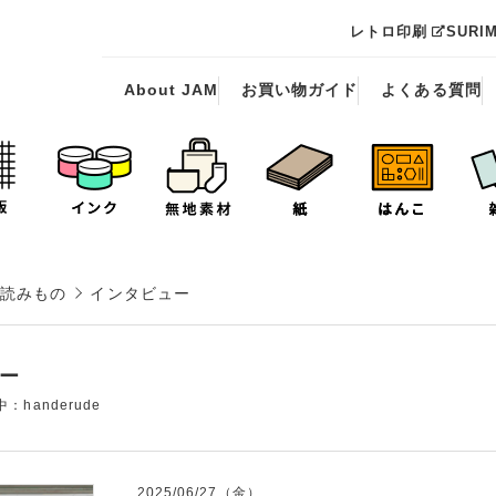
レトロ印刷
SURI
About JAM
お買い物ガイド
よくある質問
読みもの
インタビュー
ー
handerude
2025/06/27（金）