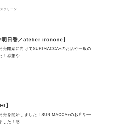
クスクリーン
香／atelier ironone】
発売開始に向けてSURIMACCA+のお店や一般の
！感想や ...
HI】
発売を開始しました！SURIMACCA+のお店や一
した！感 ...