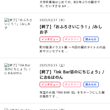
大学卒業後はじめての、約3年ぶりの展示で
す。だいすきな &# ...
2025/02/27（木）
[終了]「おふろさいこう！」/みし
お子
インタビュー
ギャラリー
読みもの
町の銭湯イラスト展 ー今回の展示タイトルの由
来やコンセプトを ...
2025/02/15（土）
[終了]「Ink Bar沼のにちじょう」/
にお&はのん
インタビュー
ギャラリー
読みもの
架空のお店『INK BAR 沼』をモチーフにした展
示販売です ...