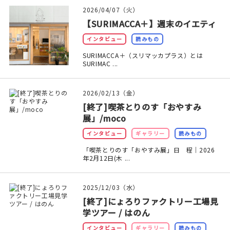
印刷見本
2026/04/07（火）
【SURIMACCA＋】週末のイエティ
シルクスクリーン
インタビュー
読みもの
無地素材
SURIMACCA＋（スリマッカプラス）とは
SURIMAC ...
紙
2026/02/13（金）
本
[終了]喫茶とりのす「おやすみ
展」/moco
文房具
インタビュー
ギャラリー
読みもの
「喫茶とりのす「おやすみ展」日 程｜2026
雑貨
年2月12日(木 ...
はんこ
2025/12/03（水）
JAMグッズ
[終了]にょろりファクトリー工場見
学ツアー / はのん
台湾グッズ
インタビュー
ギャラリー
読みもの