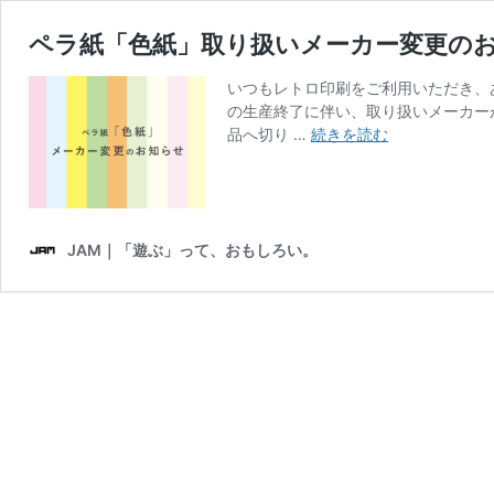
ペラ紙「色紙」取り扱いメーカー変更の
いつもレトロ印刷をご利用いただき、
の生産終了に伴い、取り扱いメーカー
ペ
品へ切り …
続きを読む
ラ
紙
「色
紙」
取
JAM｜「遊ぶ」って、おもしろい。
り
扱
い
メ
ー
カ
ー
変
更
の