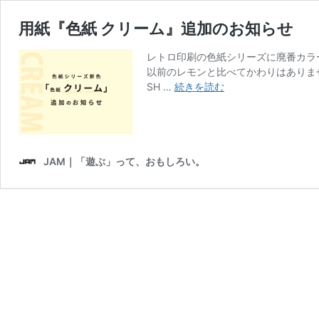
用紙『色紙 クリーム』追加のお知らせ
レトロ印刷の色紙シリーズに廃番カラ
以前のレモンと比べてかわりはありま
用
SH …
続きを読む
紙
『色
紙
ク
リ
JAM｜「遊ぶ」って、おもしろい。
ー
ム』
追
加
の
お
知
ら
せ