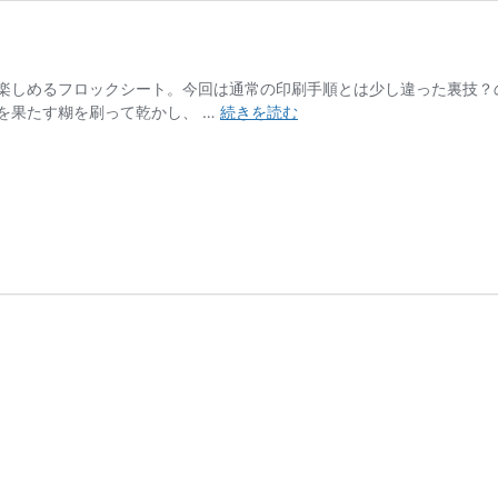
楽しめるフロックシート。今回は通常の印刷手順とは少し違った裏技？
【ラ
を果たす糊を刷って乾かし、 …
続きを読む
ボ】
フ
ロ
ッ
ク
シ
ー
ト
の
裏
技！？