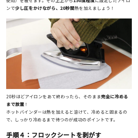
使用）を被せます。その上上から
150度程度
に設定したアイロ
ンで
少し圧をかけながら、20秒間
熱を加えましょう！
20秒ほどアイロンをあて終わったら、そのまま
完全に冷める
まで放置
！
ホットバインダーは熱を加えると溶けて、冷めると固まるの
で、しっかり冷めるまで待つのが成功のポイントです。
手順４：フロックシートを剥がす