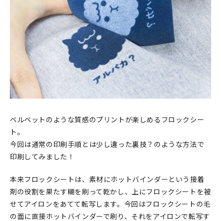
印刷見本
シルクスクリーン
無地素材
紙
本
ベルベットのような質感のプリントが楽しめるフロックシー
文房具
ト。
今回は通常の印刷手順とは少し違った裏技？のような方法で
雑貨
印刷してみました！
はんこ
本来フロックシートは、素材にホットバインダーという接着
剤の役割を果たす糊を刷って乾かし、上にフロックシートを被
JAMグッズ
せてアイロンをあてて転写します。今回はフロックシートの毛
台湾グッズ
の面に直接ホットバインダーで刷り、それをアイロンで転写す