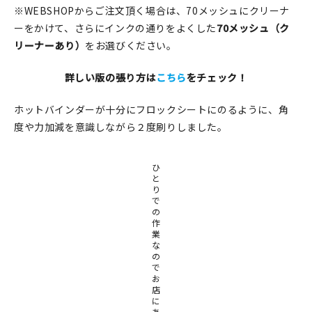
※WEBSHOPからご注文頂く場合は、70メッシュにクリーナ
ーをかけて、さらにインクの通りをよくした
70メッシュ（ク
リーナーあり）
をお選びください。
詳しい版の張り方は
こちら
をチェック！
ホットバインダーが十分にフロックシートにのるように、角
度や力加減を意識しながら２度刷りしました。
ひ
と
り
で
の
作
業
な
の
で
お
店
に
あ