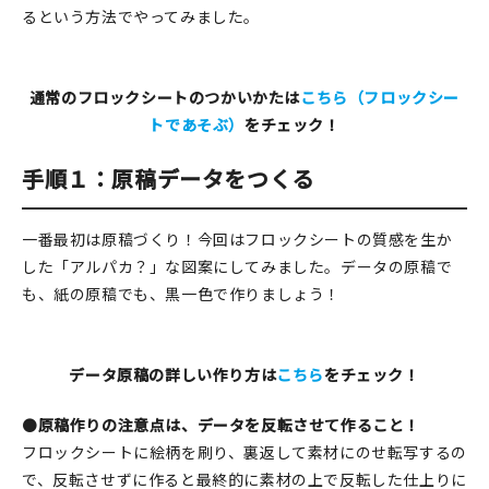
るという方法でやってみました。
在庫限り
通常のフロックシートのつかいかたは
こちら（フロックシー
トであそぶ）
をチェック！
おすすめ特集
手順１：原稿データをつくる
読みもの
一番最初は原稿づくり！今回はフロックシートの質感を生か
イベント・ワークショップ
した「アルパカ？」な図案にしてみました。データの原稿で
も、紙の原稿でも、黒一色で作りましょう！
ギャラリー
おしらせ
データ原稿の詳しい作り方は
こちら
をチェック！
●
原稿作りの注意点は、データを反転させて作ること！
フロックシートに絵柄を刷り、裏返して素材にのせ転写するの
で、反転させずに作ると最終的に素材の上で反転した仕上りに