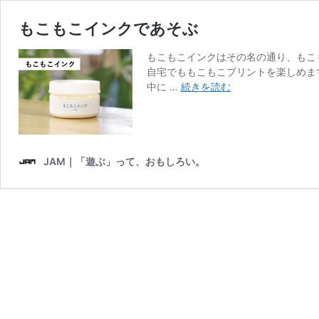
もこもこインクであそぶ
もこもこインクはその名の通り、もこ
自宅でももこもこプリントを楽しめま
も
中に …
続きを読む
こ
も
こ
イ
ン
JAM｜「遊ぶ」って、おもしろい。
ク
で
あ
そ
ぶ