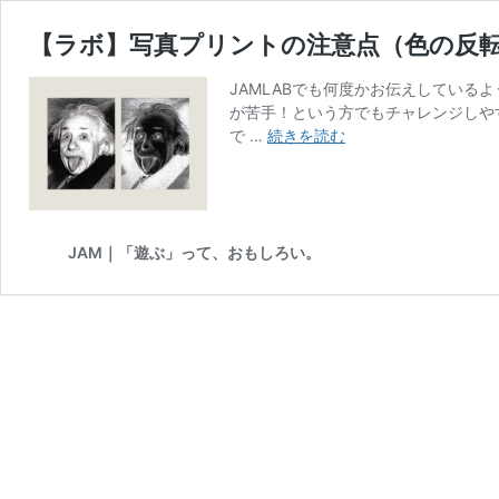
【ラボ】写真プリントの注意点（色の反
JAMLABでも何度かお伝えしている
が苦手！という方でもチャレンジしや
【ラ
で …
続きを読む
ボ】
写
真
プ
リ
JAM｜「遊ぶ」って、おもしろい。
ン
ト
の
注
意
点
（色
の
反
転）