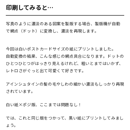
マイアカウント
印刷してみると…
カートを見る
写真のように濃淡のある図案を製版する場合、製版機が自動
お買い物ガイド
で網点（ドット）に変換し、濃淡を再現します。
よくある質問
今回は白いポストカードサイズの紙にプリントしました。
お問い合わせ
自動変換の結果、こんな感じの網点具合になります。ドットの
ひとつひとつがはっきり見えるけれど、粗いとまではいかず、
レトロさがぐっと出て可愛くて好きです。
アインシュタインの髪の毛やしわの細かい濃淡もしっかり再現
されています。
白い紙×ポジ版、ここまでは問題なし！
では、これと同じ版をつかって、黒い紙にプリントしてみまし
ょう。