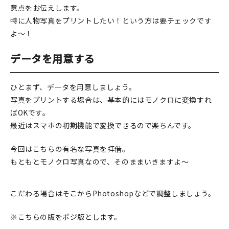
意点をお伝えします。
在庫限り
特に人物写真をプリントしたい！という方は要チェックです
よ～！
データを用意する
おすすめ特集
ひとまず、データを用意しましょう。
写真をプリントする場合は、基本的にはモノクロに変換すれ
読みもの
ばOKです。
イベント・ワークショップ
最近はスマホの初期機能で変換できるので楽ちんです。
ギャラリー
今回はこちらの有名な写真を拝借。
もともとモノクロ写真なので、そのままいきますよ～
おしらせ
こだわる場合はそこからPhotoshopなどで調整しましょう。
※こちらの版をポジ版とします。