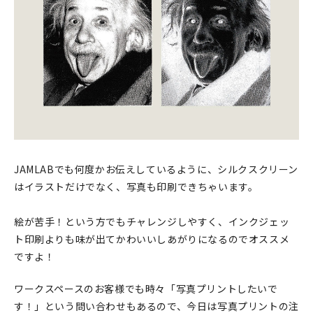
印刷見本
シルクスクリーン
無地素材
紙
本
JAMLABでも何度かお伝えしているように、シルクスクリーン
文房具
はイラストだけでなく、写真も印刷できちゃいます。
雑貨
絵が苦手！という方でもチャレンジしやすく、インクジェッ
はんこ
ト印刷よりも味が出てかわいいしあがりになるのでオススメ
ですよ！
JAMグッズ
ワークスペースのお客様でも時々「写真プリントしたいで
台湾グッズ
す！」という問い合わせもあるので、今日は写真プリントの注