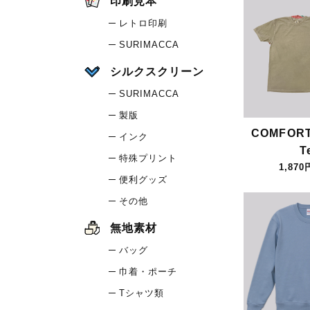
印刷見本
レトロ印刷
SURIMACCA
シルクスクリーン
SURIMACCA
製版
COMFORT
インク
T
特殊プリント
1,870
便利グッズ
その他
無地素材
バッグ
巾着・ポーチ
Tシャツ類