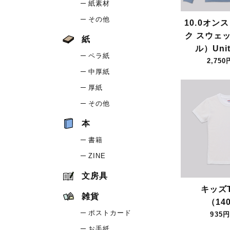
紙素材
その他
10.0オン
ク スウェ
紙
ル）Unit
ペラ紙
2,750
中厚紙
厚紙
その他
本
書籍
ZINE
文房具
キッズ
雑貨
（14
ポストカード
935円
お手紙