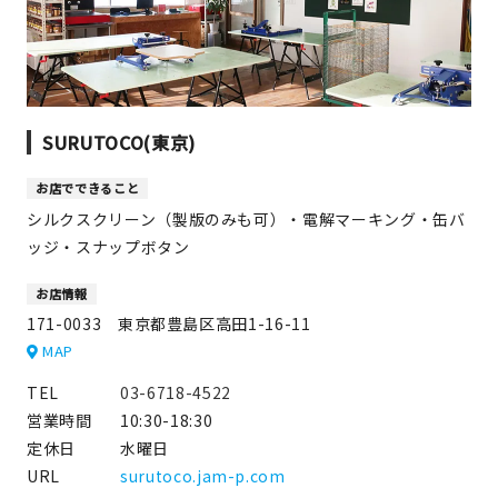
JAMグッズ
台湾グッズ
在庫限り
SURUTOCO(東京)
お店でできること
シルクスクリーン（製版のみも可）・電解マーキング・缶バ
ッジ・スナップボタン
おすすめ特集
お店情報
読みもの
171-0033 東京都豊島区高田1-16-11
MAP
イベント・ワークショップ
TEL
03-6718-4522
ギャラリー
営業時間
10:30-18:30
定休日
水曜日
おしらせ
URL
surutoco.jam-p.com