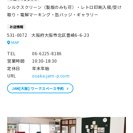
シルクスクリーン（製版のみも可）・レトロ印刷入稿/受け
イベント
取り・電解マーキング・缶バッジ・ギャラリー
お店情報
印刷見本
531-0072 大阪府大阪市北区豊崎6-6-23
シルクスクリーン
MAP
TEL
06-6225-8186
無地素材
営業時間
10:30-18:30
定休日
年末年始
紙
URL
osaka.jam-p.com
はんこ
JAM[大阪] ワークスぺース予約
雑貨
本
文房具