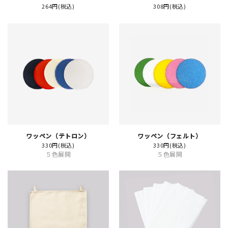
264円(税込)
308円(税込)
イベント
印刷見本
シルクスクリーン
無地素材
紙
ワッペン（テトロン）
ワッペン（フェルト）
はんこ
330円(税込)
330円(税込)
５色展開
５色展開
雑貨
本
文房具