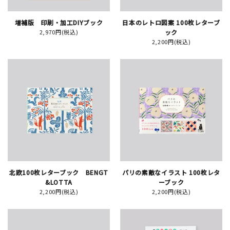
増補版 印刷・加工DIYブック
日本のレトロ図案 100枚レターブ
イベント
2,970円(税込)
ック
2,200円(税込)
印刷見本
シルクスクリーン
無地素材
紙
はんこ
雑貨
北欧100枚レターブック BENGT
パリの素敵なイラスト 100枚レタ
&LOTTA
ーブック
2,200円(税込)
2,200円(税込)
本
文房具