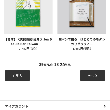
【台湾】《真的假的!台湾 》Jen D
筆ペンで綴る はじめてのモダン
er Jia Der Taiwan
カリグラフィー
2,750円(税込)
1,650円(税込)
39
13
24
商品中
-
商品
戻る
次へ
マイアカウント