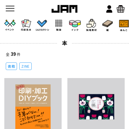
本
39
全
件
書籍
ZINE
JAMのこと
お店/ワークスペース