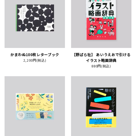
JAMグッズ
台湾グッズ
在庫限り
かまわぬ100枚レターブック
【野ばら社】 あいうえおで引ける
2,200円(税込)
イラスト略画辞典
880円(税込)
おすすめ特集
読みもの
イベント・ワークショップ
ギャラリー
おしらせ