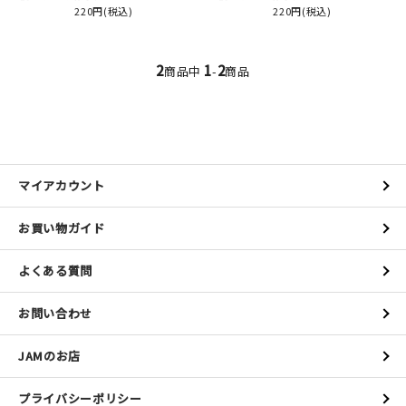
220円(税込)
220円(税込)
イベント
2
1
2
商品中
-
商品
印刷見本
シルクスクリーン
無地素材
マイアカウント
紙
お買い物ガイド
はんこ
よくある質問
雑貨
お問い合わせ
本
JAMのお店
文房具
プライバシーポリシー