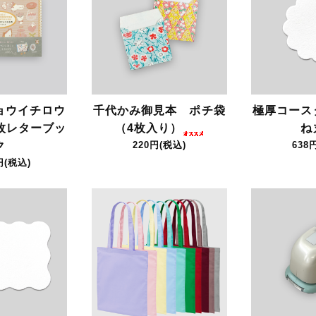
ョウイチロウ
千代かみ御見本 ポチ袋
極厚コース
0枚レターブッ
（4枚入り）
ね
ク
220円(税込)
638
円(税込)