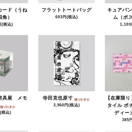
カード（うね
フラットトートバッグ
キュアパン
四角）
693円(税込)
ム（ポ
円(税込)
1,10
房具展 メモ
寺田克也原寸
【在庫限り
3,960円(税込)
タイル ポ
(税込)
ディー
385