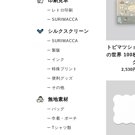
印刷見本
レトロ印刷
SURIMACCA
シルクスクリーン
SURIMACCA
トビマツシ
製版
の世界 10
インク
特殊プリント
2,530
便利グッズ
その他
無地素材
バッグ
巾着・ポーチ
Tシャツ類