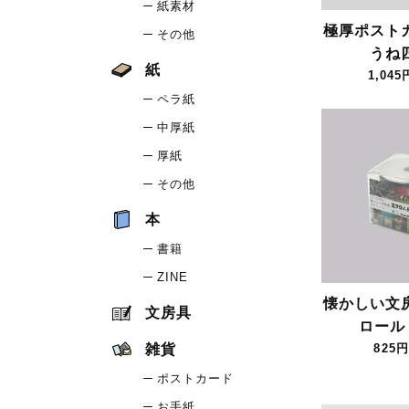
紙素材
極厚ポスト
その他
うね
紙
1,045
ペラ紙
中厚紙
厚紙
その他
本
書籍
ZINE
懐かしい文
文房具
ロール
雑貨
825円
ポストカード
お手紙