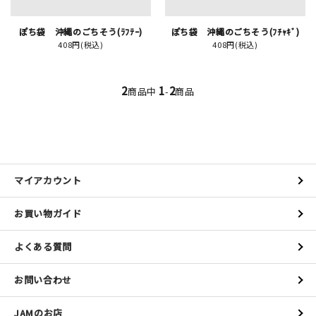
ぽち袋 沖縄のごちそう(ﾗﾌﾃｰ)
ぽち袋 沖縄のごちそう(ﾌﾁｬｷﾞ)
イベント
408円(税込)
408円(税込)
印刷見本
2
1
2
商品中
-
商品
シルクスクリーン
無地素材
紙
マイアカウント
はんこ
お買い物ガイド
雑貨
よくある質問
本
お問い合わせ
文房具
JAMのお店