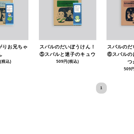
がりお兄ちゃ
スバルのだいぼうけん！
スバルのだ
ん
⑤スバルと迷子のキュウ
⑥スバルの
(税込)
509円(税込)
つ
509
1