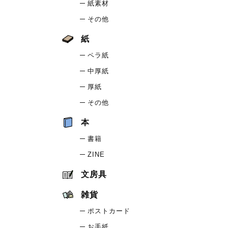
紙素材
その他
紙
ペラ紙
中厚紙
厚紙
その他
本
書籍
ZINE
文房具
雑貨
ポストカード
お手紙