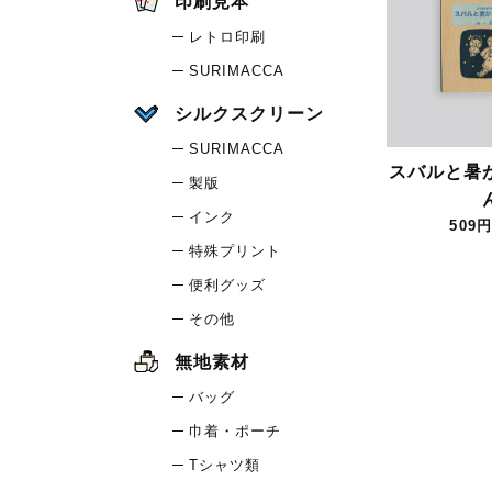
印刷見本
レトロ印刷
SURIMACCA
シルクスクリーン
SURIMACCA
スバルと暑
製版
インク
509円
特殊プリント
便利グッズ
その他
無地素材
バッグ
巾着・ポーチ
Tシャツ類