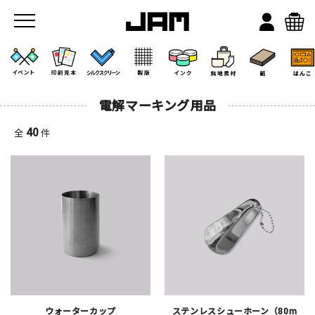
電解マーキング用品
40
全
件
JAMのこと
お店/ワークスペース
ウォーターカップ
ステンレスシューホーン（80m