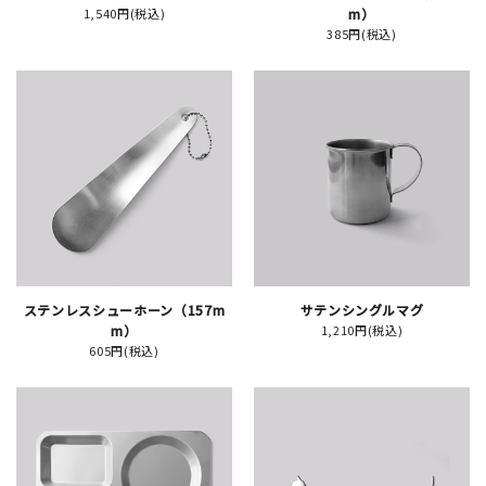
1,540円(税込)
m）
385円(税込)
イベント
印刷見本
シルクスクリーン
無地素材
紙
はんこ
ステンレスシューホーン（157m
サテンシングルマグ
m）
1,210円(税込)
605円(税込)
雑貨
本
文房具