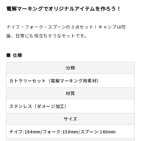
JAMグッズ
電解マーキングでオリジナルアイテムを作ろう！
台湾グッズ
ナイフ・フォーク・スプーンの３点セット！キャンプは勿
論、日常にも役立ちそうなセットです。
在庫限り
仕様
分類
おすすめ特集
カトラリーセット（電解マーキング用素材）
読みもの
材質
イベント・ワークショップ
ステンレス（ダメージ加工）
ギャラリー
サイズ
ナイフ:164mm/フォーク:158mm/スプーン:160mm
おしらせ