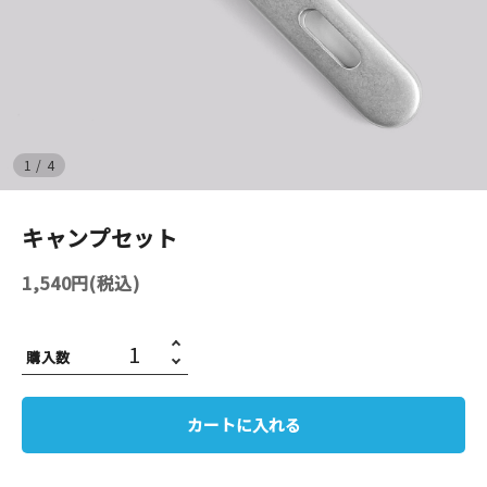
イベント
印刷見本
シルクスクリーン
1
/
4
無地素材
キャンプセット
紙
1,540円(税込)
はんこ
購入数
雑貨
本
カートに入れる
文房具