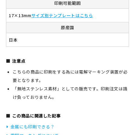
印刷可能範囲
17×13mm
サイズ別テンプレートはこちら
新規会員登録
原産国
日本
ログイン
マイアカウント
注意点
カートを見る
こちらの商品に印刷をする為には電解マーキング装置が必
要となります。
お買い物ガイド
「無地ステンレス素材」としての販売です。印刷注文は請
よくある質問
け負っておりません。
お問い合わせ
この商品に関連した記事
金属にも印刷できる？