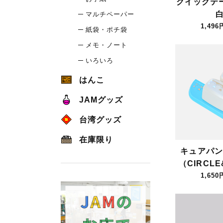
クイックテ
白
マルチペーパー
1,496
紙袋・ポチ袋
メモ・ノート
いろいろ
はんこ
JAMグッズ
台湾グッズ
在庫限り
キュアパン
（CIRCLE
1,650