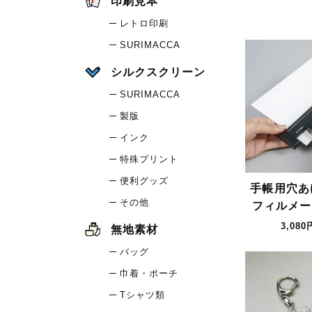
印刷見本
レトロ印刷
SURIMACCA
シルクスクリーン
SURIMACCA
製版
インク
特殊プリント
便利グッズ
手帳用穴あ
その他
フィルメーカ
3,080
無地素材
バッグ
巾着・ポーチ
Tシャツ類