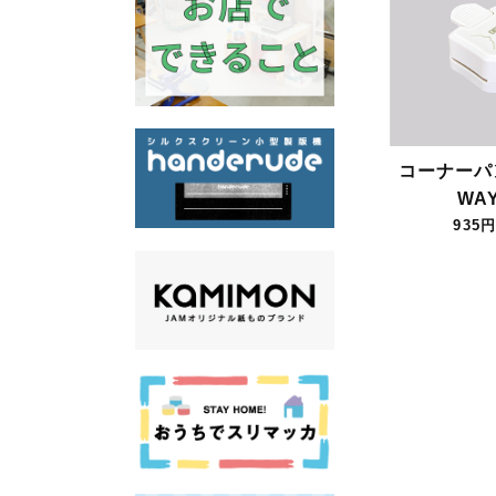
コーナーパ
WA
935円