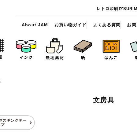
レトロ印刷
SURI
About JAM
お買い物ガイド
よくある質問
お問
具
文房具
マスキングテー
プ