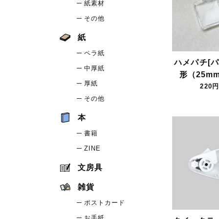
紙素材
その他
紙
ペラ紙
ハメパチ[パ
中厚紙
形（25mm
厚紙
220円
その他
本
書籍
ZINE
文房具
雑貨
ポストカード
お手紙