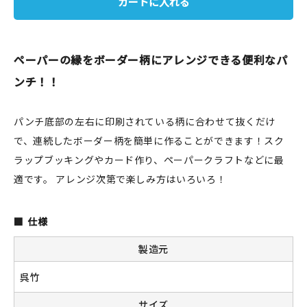
カートに入れる
JAMグッズ
台湾グッズ
ペーパーの縁をボーダー柄にアレンジできる便利なパ
在庫限り
ンチ！！
パンチ底部の左右に印刷されている柄に合わせて抜くだけ
で、連続したボーダー柄を簡単に作ることができます！スク
おすすめ特集
ラップブッキングやカード作り、ペーパークラフトなどに最
適です。 アレンジ次第で楽しみ方はいろいろ！
読みもの
仕様
イベント・ワークショップ
製造元
ギャラリー
呉竹
おしらせ
サイズ