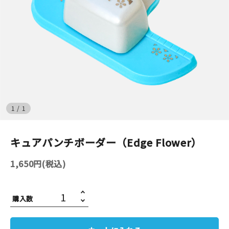
イベント
印刷見本
シルクスクリーン
無地素材
1
/
1
紙
キュアパンチボーダー（Edge Flower）
はんこ
1,650円(税込)
雑貨
本
購入数
文房具