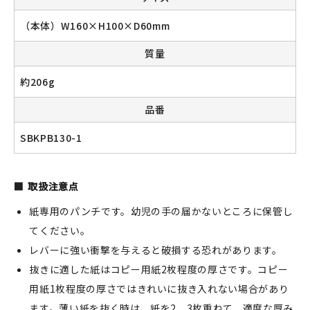
（本体）W160×H100×D60mm
質量
新規会員登録
約206g
ログイン
品番
マイアカウント
SBKPB130-1
カートを見る
取扱注意点
お買い物ガイド
紙専用のパンチです。幼児の手の届かないところに保管し
よくある質問
てください。
レバーに強い衝撃を与えると破損する恐れがあります。
お問い合わせ
抜きに適した紙はコピー用紙2枚程度の厚さです。コピー
用紙1枚程度の厚さではきれいに抜き入れない場合があり
ます。薄い紙を抜く時は、紙を2、3枚重ねて、適度な厚み