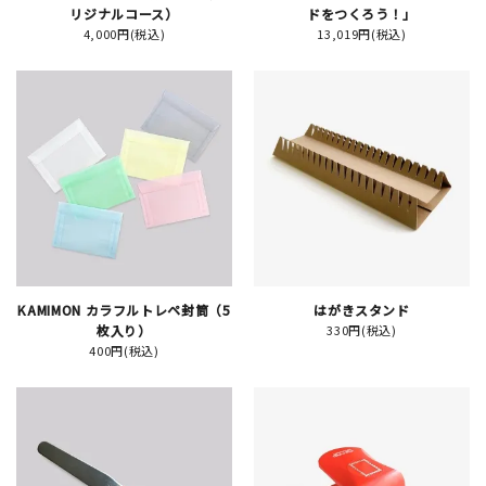
リジナルコース）
ドをつくろう！」
4,000円(税込)
13,019円(税込)
イベント
印刷見本
シルクスクリーン
無地素材
紙
はんこ
KAMIMON カラフルトレペ封筒（5
はがきスタンド
枚入り）
330円(税込)
400円(税込)
雑貨
本
文房具