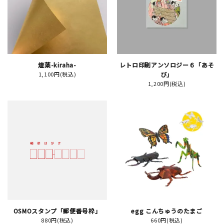
JAMグッズ
台湾グッズ
在庫限り
煌葉-kiraha-
レトロ印刷アンソロジー６「あそ
1,100円(税込)
び」
1,200円(税込)
おすすめ特集
読みもの
イベント・ワークショップ
ギャラリー
おしらせ
OSMOスタンプ「郵便番号枠」
egg こんちゅうのたまご
880円(税込)
660円(税込)