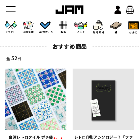
おすすめ商品
52
全
件
JAMのこと
お店/ワークスペース
台湾レトロタイル ポチ袋
レトロ印刷アンソロジー７「ファ