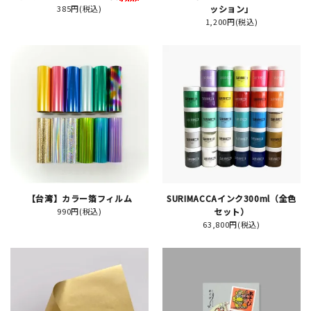
385円(税込)
ッション」
1,200円(税込)
イベント
印刷見本
シルクスクリーン
無地素材
紙
はんこ
【台湾】カラー箔フィルム
SURIMACCAインク300ml（全色
990円(税込)
セット）
63,800円(税込)
雑貨
本
文房具