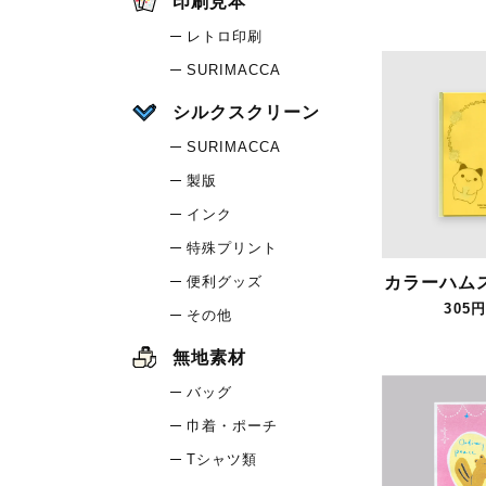
印刷見本
レトロ印刷
SURIMACCA
シルクスクリーン
SURIMACCA
製版
インク
特殊プリント
便利グッズ
カラーハム
305円
その他
無地素材
バッグ
巾着・ポーチ
Tシャツ類