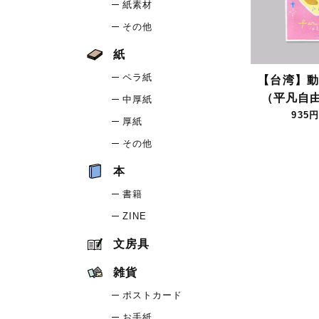
紙素材
その他
紙
ペラ紙
【台湾】動
（平凡自
中厚紙
935円
厚紙
その他
本
書籍
ZINE
文房具
雑貨
ポストカード
お手紙