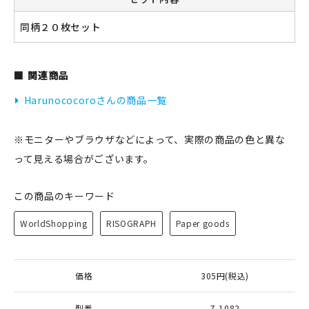
同柄２０枚セット
新規会員登録
関連商品
ログイン
Harunococoroさんの商品一覧
マイアカウント
※モニターやブラウザなどによって、実際の商品の色と異な
カートを見る
って見える場合がございます。
お買い物ガイド
この商品のキーワード
よくある質問
WorldShopping
RISOGRAPH
Paper goods
お問い合わせ
価格
305円(税込)
型番
Z-1082