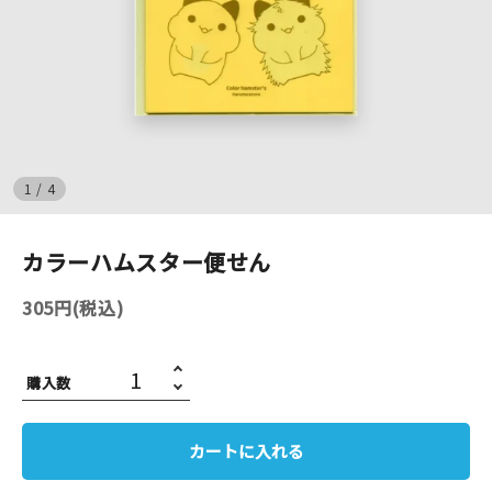
イベント
印刷見本
シルクスクリーン
1
/
4
無地素材
カラーハムスター便せん
紙
305円(税込)
はんこ
雑貨
購入数
本
カートに入れる
文房具