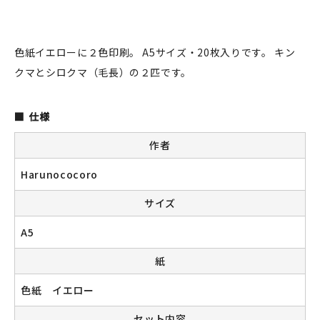
JAMグッズ
台湾グッズ
色紙イエローに２色印刷。 A5サイズ・20枚入りです。 キン
クマとシロクマ（毛長）の２匹です。
在庫限り
仕様
作者
おすすめ特集
Harunococoro
読みもの
サイズ
A5
イベント・ワークショップ
紙
ギャラリー
色紙 イエロー
おしらせ
セット内容