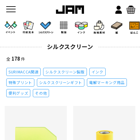
シルクスクリーン
178
全
件
SURIMACCA関連
シルクスクリーン製版
インク
JAMのこと
特殊プリント
シルクスクリーンギフト
電解マーキング用品
便利グッズ
その他
お店/ワークスペース