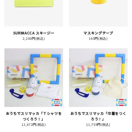
イベント
印刷見本
SURIMACCA スキージー
マスキングテープ
2,200円(税込)
165円(税込)
シルクスクリーン
無地素材
紙
はんこ
雑貨
本
おうちでスリマッカ「Ｔシャツを
おうちでスリマッカ「巾着をつく
つくろう！」
ろう！」
文房具
12,672円(税込)
11,759円(税込)