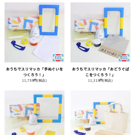
JAMグッズ
台湾グッズ
在庫限り
おうちでスリマッカ「手ぬぐいを
おうちでスリマッカ「おどうぐば
おすすめ特集
つくろう！」
こをつくろう！」
11,759円(税込)
11,319円(税込)
読みもの
イベント・ワークショップ
ギャラリー
おしらせ