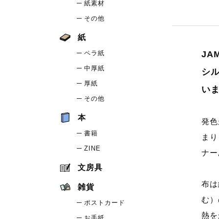
紙素材
その他
紙
J
ペラ紙
中厚紙
シ
厚紙
い
その他
本
発色
書籍
まり
ZINE
ナー
文房具
布は
雑貨
む）
ポストカード
熱を
お手紙