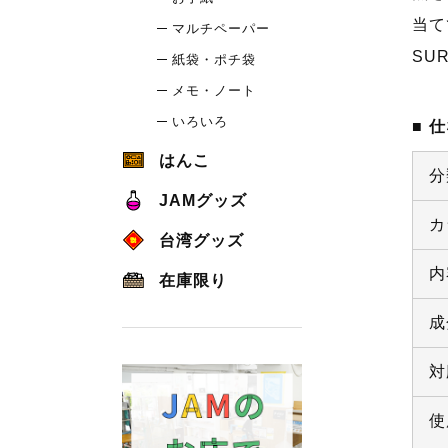
当て
マルチペーパー
SU
紙袋・ポチ袋
メモ・ノート
いろいろ
仕
はんこ
分
JAMグッズ
カ
台湾グッズ
内
在庫限り
成
対
使