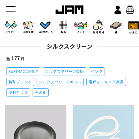
シルクスクリーン
177
全
件
SURIMACCA関連
シルクスクリーン製版
インク
JAMのこと
特殊プリント
シルクスクリーンギフト
電解マーキング用品
便利グッズ
その他
お店/ワークスペース