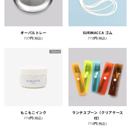
イベント
印刷見本
オーバルトレー
SURIMACCA ゴム
737円(税込)
770円(税込)
シルクスクリーン
無地素材
紙
はんこ
雑貨
本
もこもこインク
ランチスプーン（クリアケース
770円(税込)
付）
文房具
770円(税込)