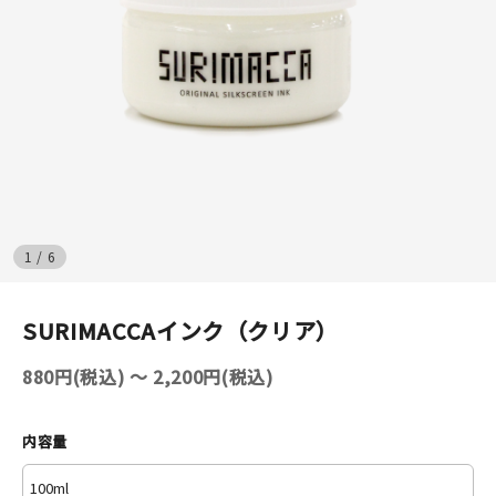
イベント
印刷見本
シルクスクリーン
無地素材
1
/
6
紙
はんこ
SURIMACCAインク（クリア）
雑貨
880円(税込) 〜 2,200円(税込)
本
内容量
文房具