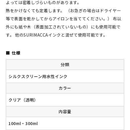
よっては密着しづらいものがあります。
熱をかけなくても定着します。 （お急ぎの場合はドライヤー
等で表面を乾かしてからアイロンを当ててください。） 布以
新規会員登録
外にも紙や木（表面加工されていないもの）にも使用可能で
す。 他のSURIMACCAインクと混ぜて使用可能です。
ログイン
マイアカウント
仕様
分類
カートを見る
シルクスクリーン用水性インク
お買い物ガイド
カラー
よくある質問
クリア（透明）
お問い合わせ
内容量
100ml・300ml