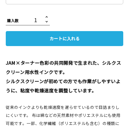
JAMグッズ
台湾グッズ
購入数
在庫限り
カートに入れる
JAM×ターナー色彩の共同開発で生まれた、シルクス
おすすめ特集
クリーン用水性インクです。
読みもの
シルクスクリーンが初めての方でも作業がしやすいよ
うに、粘度や乾燥速度を調整しています。
イベント・ワークショップ
ギャラリー
従来のインクよりも乾燥速度を遅らせているので目詰まりし
にくいです。 布は綿などの天然素材やポリエステルにも使用
おしらせ
可能です。一部、化学繊維（ポリエステルも含む）の種類に