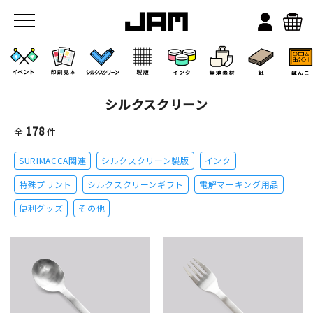
シルクスクリーン
178
全
件
SURIMACCA関連
シルクスクリーン製版
インク
JAMのこと
特殊プリント
シルクスクリーンギフト
電解マーキング用品
便利グッズ
その他
お店/ワークスペース