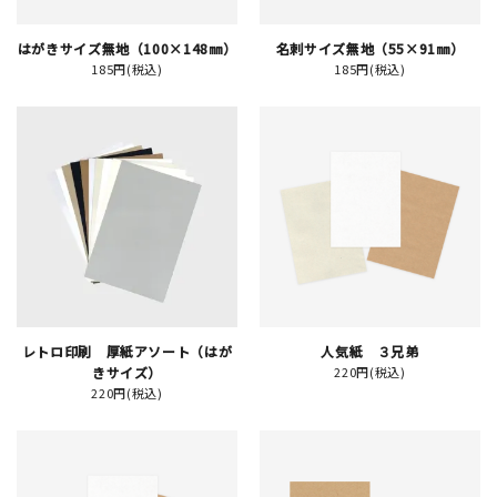
はがきサイズ無地（100×148㎜）
名刺サイズ無地（55×91㎜）
イベント
185円(税込)
185円(税込)
印刷見本
シルクスクリーン
無地素材
紙
はんこ
レトロ印刷 厚紙アソート（はが
人気紙 ３兄弟
雑貨
きサイズ）
220円(税込)
220円(税込)
本
文房具