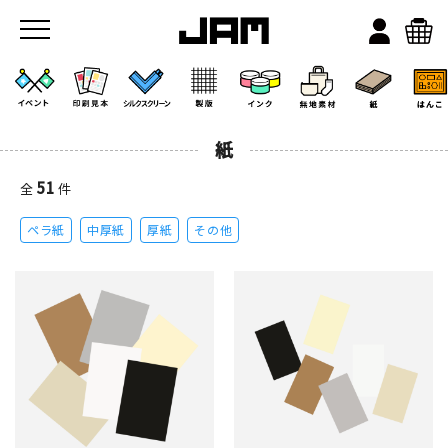
紙
51
全
件
ペラ紙
中厚紙
厚紙
その他
JAMのこと
お店/ワークスペース