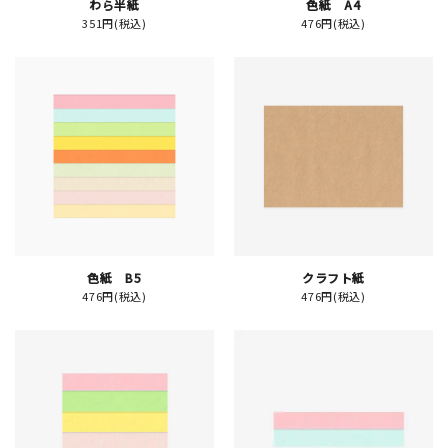
わら半紙
色紙 A4
351円(税込)
476円(税込)
新規会員登録
ログイン
マイアカウント
カートを見る
お買い物ガイド
色紙 B5
クラフト紙
476円(税込)
476円(税込)
よくある質問
お問い合わせ