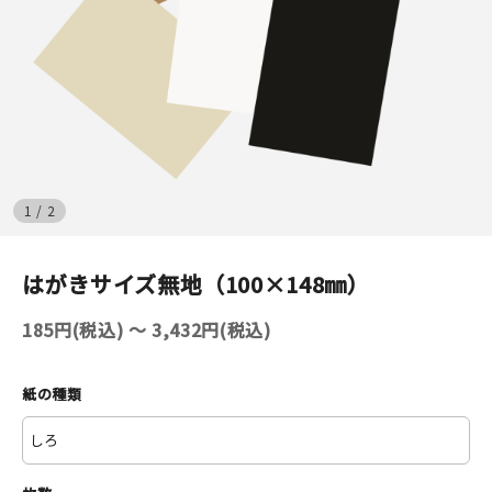
イベント
印刷見本
シルクスクリーン
無地素材
1
/
2
紙
はがきサイズ無地（100×148㎜）
はんこ
185円(税込) 〜 3,432円(税込)
雑貨
紙の種類
本
文房具