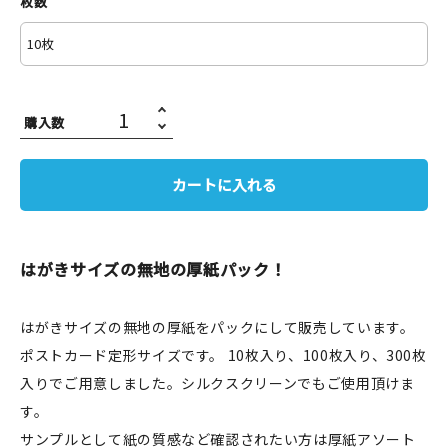
枚数
JAMグッズ
台湾グッズ
在庫限り
購入数
カートに入れる
おすすめ特集
はがきサイズの無地の厚紙パック！
読みもの
イベント・ワークショップ
はがきサイズの無地の厚紙をパックにして販売しています。
ポストカード定形サイズです。 10枚入り、100枚入り、300枚
ギャラリー
入りでご用意しました。シルクスクリーンでもご使用頂けま
す。
おしらせ
サンプルとして紙の質感など確認されたい方は厚紙アソート