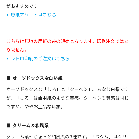
がおすすめです。
厚紙アソートはこちら
新規会員登録
ログイン
こちらは無地の用紙のみの販売となります。印刷注文ではあ
りません。
マイアカウント
レトロ印刷のご注文はこちら
カートを見る
オーソドックスな白い紙
お買い物ガイド
オーソドックスな「しろ」と「クーヘン」。おなじ白系です
が、「しろ」は画用紙のような質感。クーヘンも質感は同じ
よくある質問
ですが、ややお上品な印象。
お問い合わせ
クリーム＆和風系
クリーム系～ちょっと和風系の3種です。「バウム」はクリー