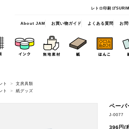
レトロ印刷
SURI
About JAM
お買い物ガイド
よくある質問
お問
ント
>
文房具類
ント
>
紙グッズ
ペーパ
J-0077
396円(