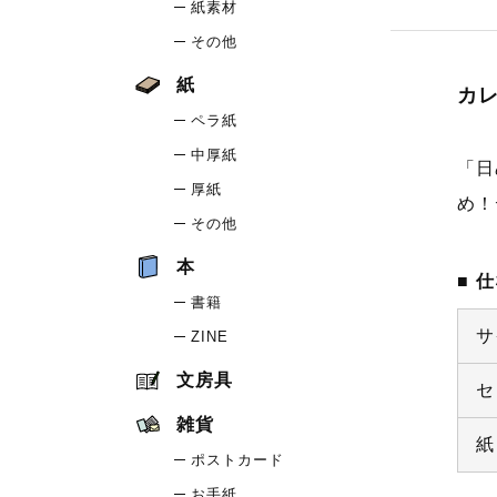
紙素材
その他
紙
カ
ペラ紙
中厚紙
「日
厚紙
め！
その他
本
仕
書籍
サ
ZINE
文房具
セ
雑貨
紙
ポストカード
お手紙