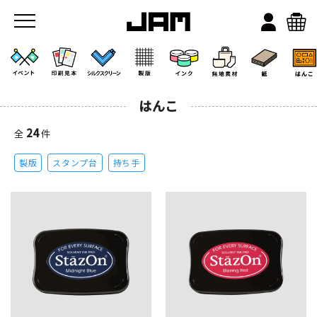
はんこ
24
全
件
製版
スタンプ台
持ち手
JAMのこと
お店/ワークスペース