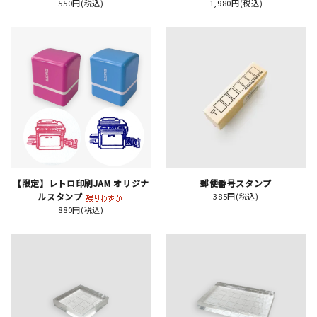
550円(税込)
1,980円(税込)
新規会員登録
ログイン
マイアカウント
カートを見る
【限定】レトロ印刷JAM オリジナ
郵便番号スタンプ
お買い物ガイド
ルスタンプ
385円(税込)
880円(税込)
よくある質問
お問い合わせ