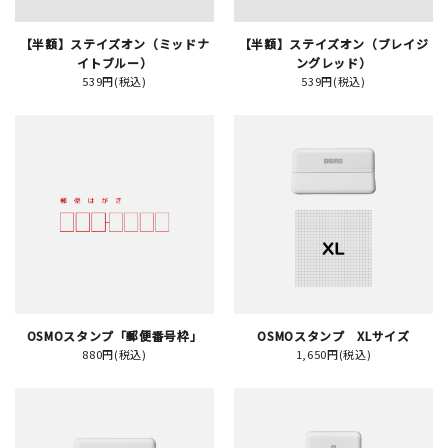
【半額】ステイズオン（ミッドナ
【半額】ステイズオン（ブレイジ
イベント
イトブルー）
ングレッド）
539円(税込)
539円(税込)
印刷見本
シルクスクリーン
無地素材
紙
はんこ
雑貨
OSMOスタンプ「郵便番号枠」
OSMOスタンプ XLサイズ
880円(税込)
1,650円(税込)
本
文房具